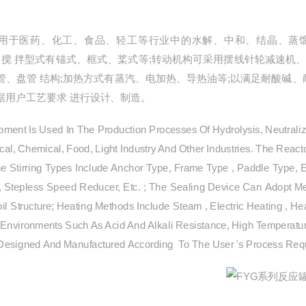
⽤于医药、化⼯、食品、轻⼯等⾏业中的水解、中和、结晶、蒸馏、
造。搅 拌型式有锚式、框式、桨式等;转动机构可采⽤摆线针轮减速机
管、盘管 结构;加热方式有蒸汽、电加热、导热油等;以满⾜耐酸碱
据⽤户⼯艺要求 进⾏设计、制造。
ment Is Used In The Production Processes Of Hydrolysis, Neutralizati
cal, Chemical, Food, Light Industry And Other Industries. The Reac
he Stirring Types Include Anchor Type, Frame Type , Paddle Type,
, Stepless Speed Reducer, Etc. ; The Sealing Device Can Adopt Me
Coil Structure; Heating Methods Include Steam , Electric Heating , H
 Environments Such As Acid And Alkali Resistance, High Temperatur
Designed And Manufactured According To The User 's Process Req