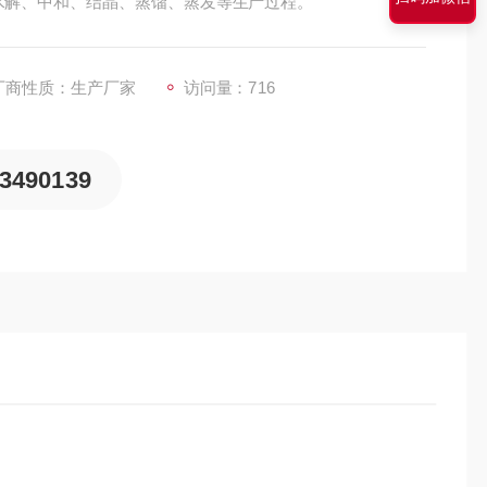
水解、中和、结晶、蒸馏、蒸发等⽣产过程。
厂商性质：生产厂家
访问量：716
3490139