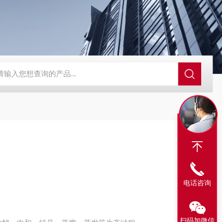
压浓缩器
不锈钢中药渗漉罐
不锈钢酒精醇沉罐
TN型多功能提
电话咨询
扫码加微信