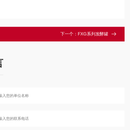
下一个：
FXG系列发酵罐
言