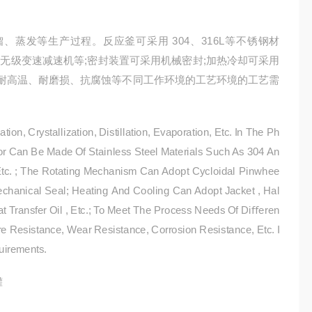
蒸发等⽣产过程。反应釜可采⽤ 304、316L等不锈钢材
、无级变速减速机等;密封装置可采⽤机械密封;加热冷却可采⽤
、耐高温、耐磨损、抗腐蚀等不同⼯作环境的⼯艺环境的⼯艺需
on, Crystallization, Distillation, Evaporation, Etc. In The Ph
tor Can Be Made Of Stainless Steel Materials Such As 304 An
 Etc. ; The Rotating Mechanism Can Adopt Cycloidal Pinwhee
chanical Seal; Heating And Cooling Can Adopt Jacket , Hal
eat Transfer Oil , Etc.; To Meet The Process Needs Of Diﬀeren
e Resistance, Wear Resistance, Corrosion Resistance, Etc. I
uirements.