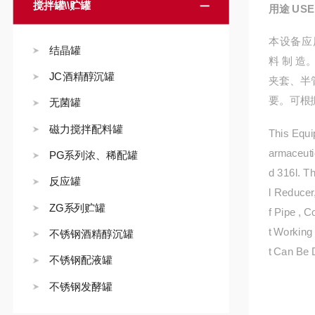
搅拌罐\\贮罐
⽤途 USE
本设备应
结晶罐
料 制 
JC酒精醇沉罐
夹套、半
要。可根
无菌罐
磁⼒搅拌配料罐
This Equip
armaceuti
PG系列浓、稀配罐
d 316l. T
反应罐
l Reducer
ZG系列贮罐
f Pipe , 
t Working
不锈钢酒精醇沉罐
t Can Be 
不锈钢配液罐
不锈钢发酵罐