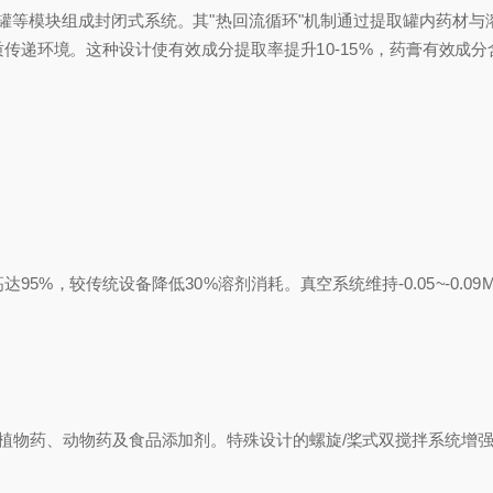
模块组成封闭式系统。其"热回流循环"机制通过提取罐内药材与溶剂(
递环境。这种设计使有效成分提取率提升10-15%，药膏有效成分含
%，较传统设备降低30%溶剂消耗。真空系统维持-0.05~-0.0
物药、动物药及食品添加剂。特殊设计的螺旋/桨式双搅拌系统增强