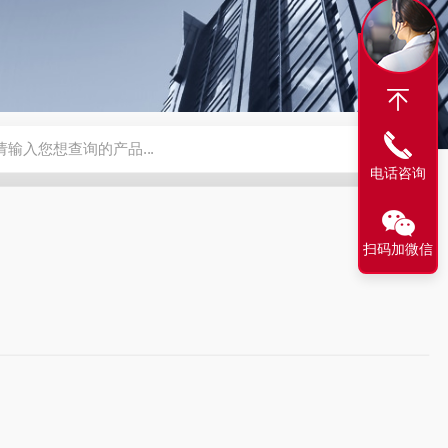
压浓缩器
不锈钢中药渗漉罐
不锈钢酒精醇沉罐
TN型多功能提
电话咨询
扫码加微信