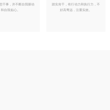
想干事，并不断自我驱动
踏实肯干，有行动力和执行力，不
和自我贴心。
好高骛远，注重实效。