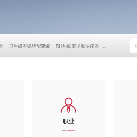
器
卫生级不锈钢配液罐
RH热回流提取浓缩器
ZN系列真空减
职业