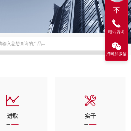
电话咨询
压浓缩器
不锈钢中药渗漉罐
不锈钢酒精醇沉罐
TN型多功能提
扫码加微信
进取
实干